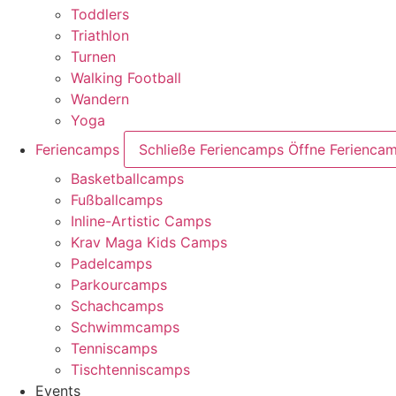
Toddlers
Triathlon
Turnen
Walking Football
Wandern
Yoga
Feriencamps
Schließe Feriencamps
Öffne Ferienca
Basketballcamps
Fußballcamps
Inline-Artistic Camps
Krav Maga Kids Camps
Padelcamps
Parkourcamps
Schachcamps
Schwimmcamps
Tenniscamps
Tischtenniscamps
Events