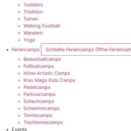
Toddlers
Triathlon
Turnen
Walking Football
Wandern
Yoga
Feriencamps
Schließe Feriencamps
Öffne Ferienca
Basketballcamps
Fußballcamps
Inline-Artistic Camps
Krav Maga Kids Camps
Padelcamps
Parkourcamps
Schachcamps
Schwimmcamps
Tenniscamps
Tischtenniscamps
Events