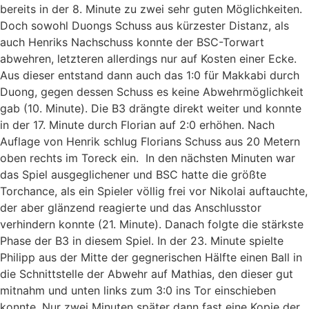
bereits in der 8. Minute zu zwei sehr guten Möglichkeiten.
Doch sowohl Duongs Schuss aus kürzester Distanz, als
auch Henriks Nachschuss konnte der BSC-Torwart
abwehren, letzteren allerdings nur auf Kosten einer Ecke.
Aus dieser entstand dann auch das 1:0 für Makkabi durch
Duong, gegen dessen Schuss es keine Abwehrmöglichkeit
gab (10. Minute). Die B3 drängte direkt weiter und konnte
in der 17. Minute durch Florian auf 2:0 erhöhen. Nach
Auflage von Henrik schlug Florians Schuss aus 20 Metern
oben rechts im Toreck ein. In den nächsten Minuten war
das Spiel ausgeglichener und BSC hatte die größte
Torchance, als ein Spieler völlig frei vor Nikolai auftauchte,
der aber glänzend reagierte und das Anschlusstor
verhindern konnte (21. Minute). Danach folgte die stärkste
Phase der B3 in diesem Spiel. In der 23. Minute spielte
Philipp aus der Mitte der gegnerischen Hälfte einen Ball in
die Schnittstelle der Abwehr auf Mathias, den dieser gut
mitnahm und unten links zum 3:0 ins Tor einschieben
konnte. Nur zwei Minuten später dann fast eine Kopie der