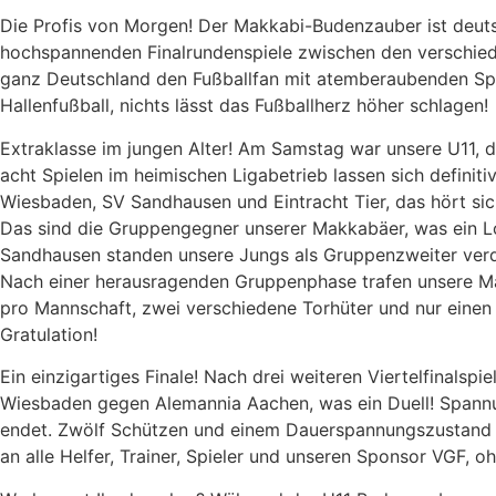
Die Profis von Morgen! Der Makkabi-Budenzauber ist deutsc
hochspannenden Finalrundenspiele zwischen den verschi
ganz Deutschland den Fußballfan mit atemberaubenden Spi
Hallenfußball, nichts lässt das Fußballherz höher schlagen!
Extraklasse im jungen Alter! Am Samstag war unsere U11, 
acht Spielen im heimischen Ligabetrieb lassen sich defini
Wiesbaden, SV Sandhausen und Eintracht Tier, das hört sic
Das sind die Gruppengegner unserer Makkabäer, was ein L
Sandhausen standen unsere Jungs als Gruppenzweiter verdie
Nach einer herausragenden Gruppenphase trafen unsere Ma
pro Mannschaft, zwei verschiedene Torhüter und nur einen 
Gratulation!
Ein einzigartiges Finale! Nach drei weiteren Viertelfinals
Wiesbaden gegen Alemannia Aachen, was ein Duell! Spannung
endet. Zwölf Schützen und einem Dauerspannungszustand 
an alle Helfer, Trainer, Spieler und unseren Sponsor VGF,