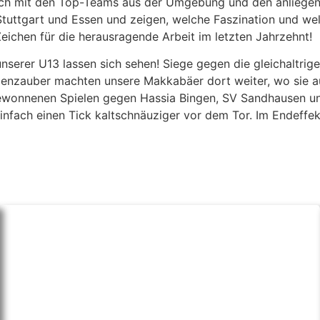
h mit den Top-Teams aus der Umgebung und den anliegend
tuttgart und Essen und zeigen, welche Faszination und w
Zeichen für die herausragende Arbeit im letzten Jahrzehnt!
unserer U13 lassen sich sehen! Siege gegen die gleichalt
denzauber machten unsere Makkabäer dort weiter, wo sie au
onnenen Spielen gegen Hassia Bingen, SV Sandhausen und 
einfach einen Tick kaltschnäuziger vor dem Tor. Im Endeffe