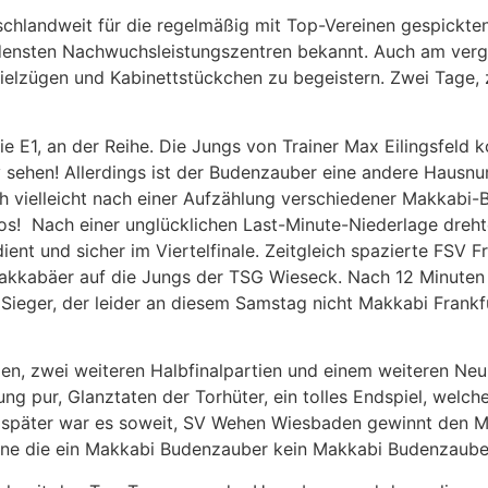
hlandweit für die regelmäßig mit Top-Vereinen gespickten 
edensten Nachwuchsleistungszentren bekannt. Auch am ve
elzügen und Kabinettstückchen zu begeistern. Zwei Tage, 
die E1, an der Reihe. Die Jungs von Trainer Max Eilingsfe
tiv sehen! Allerdings ist der Budenzauber eine andere Hau
h vielleicht nach einer Aufzählung verschiedener Makkabi-B
os! Nach einer unglücklichen Last-Minute-Niederlage dreh
nt und sicher im Viertelfinale. Zeitgleich spazierte FSV F
kkabäer auf die Jungs der TSG Wieseck. Nach 12 Minuten s
Sieger, der leider an diesem Samstag nicht Makkabi Frankfu
pielen, zwei weiteren Halbfinalpartien und einem weiteren 
 pur, Glanztaten der Torhüter, ein tolles Endspiel, welche
später war es soweit, SV Wehen Wiesbaden gewinnt den Ma
 ohne die ein Makkabi Budenzauber kein Makkabi Budenzaube