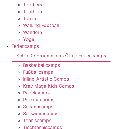
Toddlers
Triathlon
Turnen
Walking Football
Wandern
Yoga
Feriencamps
Schließe Feriencamps
Öffne Feriencamps
Basketballcamps
Fußballcamps
Inline-Artistic Camps
Krav Maga Kids Camps
Padelcamps
Parkourcamps
Schachcamps
Schwimmcamps
Tenniscamps
Tischtenniscamps