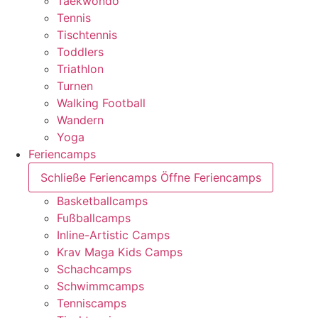
Taekwondo
Tennis
Tischtennis
Toddlers
Triathlon
Turnen
Walking Football
Wandern
Yoga
Feriencamps
Schließe Feriencamps
Öffne Feriencamps
Basketballcamps
Fußballcamps
Inline-Artistic Camps
Krav Maga Kids Camps
Schachcamps
Schwimmcamps
Tenniscamps