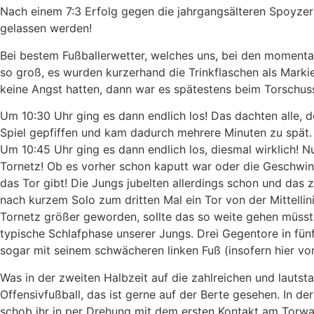
Nach einem 7:3 Erfolg gegen die jahrgangsälteren Spoyzer
gelassen werden!
Bei bestem Fußballerwetter, welches uns, bei den momenta
so groß, es wurden kurzerhand die Trinkflaschen als Mark
keine Angst hatten, dann war es spätestens beim Torschuss 
Um 10:30 Uhr ging es dann endlich los! Das dachten alle, 
Spiel gepfiffen und kam dadurch mehrere Minuten zu spät.
Um 10:45 Uhr ging es dann endlich los, diesmal wirklich! 
Tornetz! Ob es vorher schon kaputt war oder die Geschwindi
das Tor gibt! Die Jungs jubelten allerdings schon und das
nach kurzem Solo zum dritten Mal ein Tor von der Mittelli
Tornetz größer geworden, sollte das so weite gehen müsste
typische Schlafphase unserer Jungs. Drei Gegentore in fün
sogar mit seinem schwächeren linken Fuß (insofern hier 
Was in der zweiten Halbzeit auf die zahlreichen und lautsta
Offensivfußball, das ist gerne auf der Berte gesehen. In 
schob ihr in per Drehung mit dem ersten Kontakt am Torwar