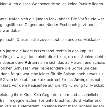
klar: Auch dieses Wochenende sollen keine Punkte liegen
te, trafen sich die jungen Makkabäer. Die Vorfreude war
hrgangsälteren Gegner aus Nieder-Eschbach jetzt noch
s war dabei!
 gemacht. Dieser hatte zuvor noch ein anderes Makkabi-
in
jagte die Kugel kurzerhand rechts in das kaputte
ärt, es war jedoch nicht direkt klar, ob der Schiedsrichter
! Insbesondere
Adrian
nahm sich das zu Herzen und schoss
ei solchen Schüssen war insbesondere die Sorge um das
dann folgte war eine leider für die Saison noch etwas zu
 E2 von Makkabi nur kurz beirren! Erneut
Amin
, diesmal
en kurz vor dem Pausentee auf die 4:3 Führung für Makkabi!
 Leistung ihrer Kids. Kein Gegentor mehr und ansehnlichen
 Ball im gegnerischen Tor unterbrachte. „Gerd Müller esk“
en 2011er außerordentlich lange nicht mehr, sodass jedem