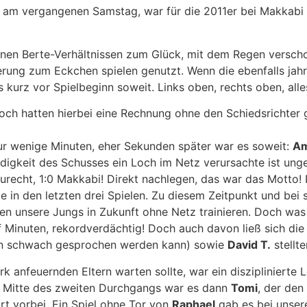
 am vergangenen Samstag, war für die 2011er bei Makkabi 
nen Berte-Verhältnissen zum Glück, mit dem Regen verschon
ierung zum Eckchen spielen genutzt. Wenn die ebenfalls ja
kurz vor Spielbeginn soweit. Links oben, rechts oben, alle
doch hatten hierbei eine Rechnung ohne den Schiedsrichter
Nur wenige Minuten, eher Sekunden später war es soweit:
Am
gkeit des Schusses ein Loch im Netz verursachte ist ungekl
 zurecht, 1:0 Makkabi! Direkt nachlegen, das war das Motto
nie in den letzten drei Spielen. Zu diesem Zeitpunkt und b
n unsere Jungs in Zukunft ohne Netz trainieren. Doch was 
f Minuten, rekordverdächtig! Doch auch davon ließ sich die
von schwach gesprochen werden kann) sowie
David T.
stellt
rk anfeuernden Eltern warten sollte, war ein disziplinierte
der Mitte des zweiten Durchgangs war es dann
Tomi
, der den
t vorbei. Ein Spiel ohne Tor von
Raphael
gab es bei unser