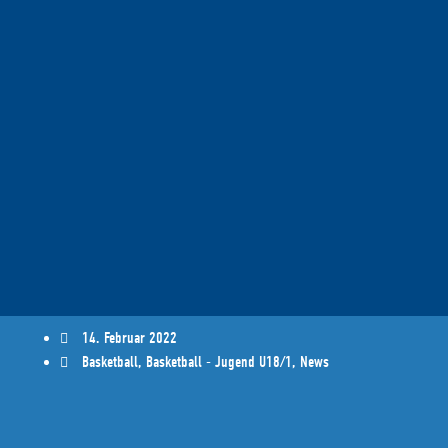
14. Februar 2022
Basketball
,
Basketball - Jugend U18/1
,
News