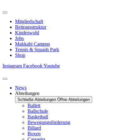
Zum
Inhalt
springen
Mitgliedschaft
Beitragsstruktur
Kindeswohl
Jobs
Makkabi Campus
Tennis & Squash Park
Shop
Instagram
Facebook
Youtube
News
Abteilungen
Schließe Abteilungen
Öffne Abteilungen
Ballett
Ballschule
Basketball
Bewegungsförderung
Billard
Boxen
Capoeira