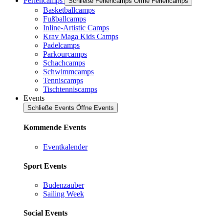
Feriencamps
Schließe Feriencamps
Öffne Feriencamps
Basketballcamps
Fußballcamps
Inline-Artistic Camps
Krav Maga Kids Camps
Padelcamps
Parkourcamps
Schachcamps
Schwimmcamps
Tenniscamps
Tischtenniscamps
Events
Schließe Events
Öffne Events
Kommende Events
Eventkalender
Sport Events
Budenzauber
Sailing Week
Social Events