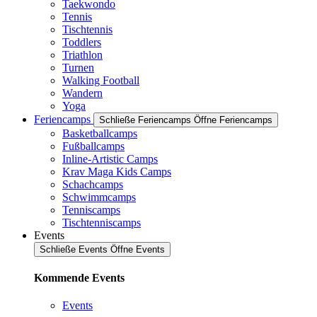
Taekwondo
Tennis
Tischtennis
Toddlers
Triathlon
Turnen
Walking Football
Wandern
Yoga
Feriencamps
Schließe Feriencamps
Öffne Feriencamps
Basketballcamps
Fußballcamps
Inline-Artistic Camps
Krav Maga Kids Camps
Schachcamps
Schwimmcamps
Tenniscamps
Tischtenniscamps
Events
Schließe Events
Öffne Events
Kommende Events
Events