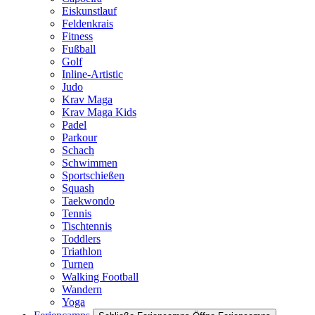
Eiskunstlauf
Feldenkrais
Fitness
Fußball
Golf
Inline-Artistic
Judo
Krav Maga
Krav Maga Kids
Padel
Parkour
Schach
Schwimmen
Sportschießen
Squash
Taekwondo
Tennis
Tischtennis
Toddlers
Triathlon
Turnen
Walking Football
Wandern
Yoga