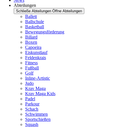
News
Abteilungen
Schließe Abteilungen
Öffne Abteilungen
Ballett
Ballschule
Basketball
Bewegungsförderung
Billard
Boxen
Capoeira
Eiskunstlauf
Feldenkrais
Fitness
Fußball
Golf
Inline-Artistic
Judo
Krav Maga
Krav Maga Kids
Padel
Parkour
Schach
Schwimmen
Sportschießen
Squash