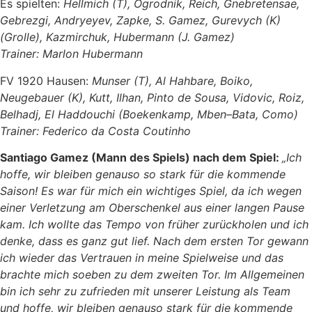
Es spielten:
Hellmich
(
T
),
Ogrodnik
,
Reich
,
Gnebretensae
,
Gebrezgi
,
Andryeyev
,
Zapke
,
S
.
Gamez
,
Gurevych
(
K
)
(
Grolle
),
Kazmirchuk
,
Hubermann
(
J
.
Gamez
)
Trainer
:
Marlon
Hubermann
FV 1920 Hausen:
Munser
(
T
),
Al
Hahbare
,
Boiko
,
Neugebauer
(
K
),
Kutt
,
Ilhan
,
Pinto
de
Sousa
,
Vidovic
,
Roiz
,
Belhadj
,
El
Haddouchi
(
Boekenkamp
,
Mben
–
Bata
,
Como
)
Trainer: Federico da Costa Coutinho
Santiago Gamez (Mann des Spiels) nach dem Spiel:
„Ich
hoffe, wir bleiben genauso so stark für die kommende
Saison!
Es war für mich ein wichtiges Spiel, da ich wegen
einer Verletzung am Oberschenkel aus einer langen Pause
kam. Ich wollte das Tempo von früher zurückholen und ich
denke, dass es ganz gut lief. Nach dem ersten Tor gewann
ich wieder das Vertrauen in meine Spielweise und das
brachte mich soeben zu dem zweiten Tor. Im Allgemeinen
bin ich sehr zu zufrieden mit unserer Leistung als Team
und hoffe, wir bleiben genauso stark für die kommende