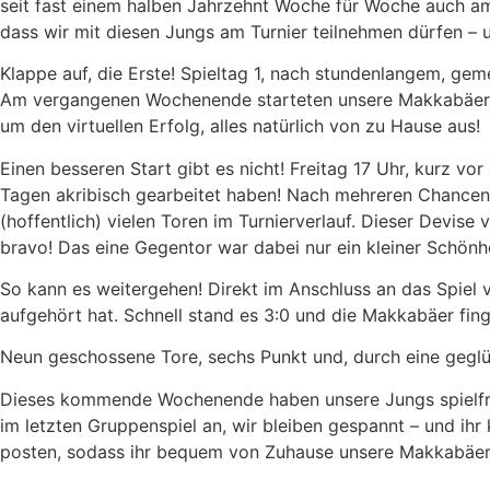
seit fast einem halben Jahrzehnt Woche für Woche auch am 
dass wir mit diesen Jungs am Turnier teilnehmen dürfen – 
Klappe auf, die Erste! Spieltag 1, nach stundenlangem, ge
Am vergangenen Wochenende starteten unsere Makkabäer in
um den virtuellen Erfolg, alles natürlich von zu Hause aus!
Einen besseren Start gibt es nicht! Freitag 17 Uhr, kurz v
Tagen akribisch gearbeitet haben! Nach mehreren Chancen u
(hoffentlich) vielen Toren im Turnierverlauf. Dieser Devise
bravo! Das eine Gegentor war dabei nur ein kleiner Schönhe
So kann es weitergehen! Direkt im Anschluss an das Spiel 
aufgehört hat. Schnell stand es 3:0 und die Makkabäer fing
Neun geschossene Tore, sechs Punkt und, durch eine geglü
Dieses kommende Wochenende haben unsere Jungs spielfrei
im letzten Gruppenspiel an, wir bleiben gespannt – und ihr
posten, sodass ihr bequem von Zuhause unsere Makkabäer un