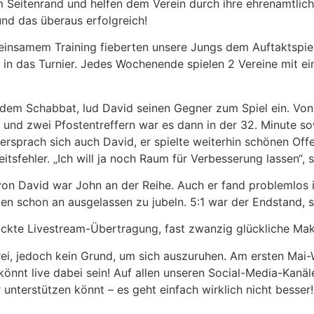
Seitenrand und helfen dem Verein durch ihre ehrenamtliche
und das überaus erfolgreich!
meinsamem Training fieberten unsere Jungs dem Auftaktspiel
 das Turnier. Jedes Wochenende spielen 2 Vereine mit ei
or dem Schabbat, lud David seinen Gegner zum Spiel ein. Vo
nd zwei Pfostentreffern war es dann in der 32. Minute sowe
 versprach sich auch David, er spielte weiterhin schönen Off
itsfehler. „Ich will ja noch Raum für Verbesserung lassen“,
von David war John an der Reihe. Auch er fand problemlos 
en schon an ausgelassen zu jubeln. 5:1 war der Endstand, s
ckte Livestream-Übertragung, fast zwanzig glückliche Makk
, jedoch kein Grund, um sich auszuruhen. Am ersten Mai-
 könnt live dabei sein! Auf allen unseren Social-Media-Kan
terstützen könnt – es geht einfach wirklich nicht besser!