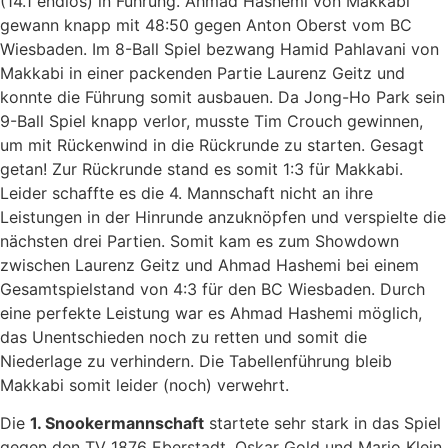
(14.1 endlos) in Führung. Ahmad Hashemi von Makkabi
gewann knapp mit 48:50 gegen Anton Oberst vom BC
Wiesbaden. Im 8-Ball Spiel bezwang Hamid Pahlavani von
Makkabi in einer packenden Partie Laurenz Geitz und
konnte die Führung somit ausbauen. Da Jong-Ho Park sein
9-Ball Spiel knapp verlor, musste Tim Crouch gewinnen,
um mit Rückenwind in die Rückrunde zu starten. Gesagt
getan! Zur Rückrunde stand es somit 1:3 für Makkabi.
Leider schaffte es die 4. Mannschaft nicht an ihre
Leistungen in der Hinrunde anzuknöpfen und verspielte die
nächsten drei Partien. Somit kam es zum Showdown
zwischen Laurenz Geitz und Ahmad Hashemi bei einem
Gesamtspielstand von 4:3 für den BC Wiesbaden. Durch
eine perfekte Leistung war es Ahmad Hashemi möglich,
das Unentschieden noch zu retten und somit die
Niederlage zu verhindern. Die Tabellenführung bleib
Makkabi somit leider (noch) verwehrt.
Die
1. Snookermannschaft
startete sehr stark in das Spiel
gegen den TV 1876 Eberstadt. Oskar Gold und Mario Klein