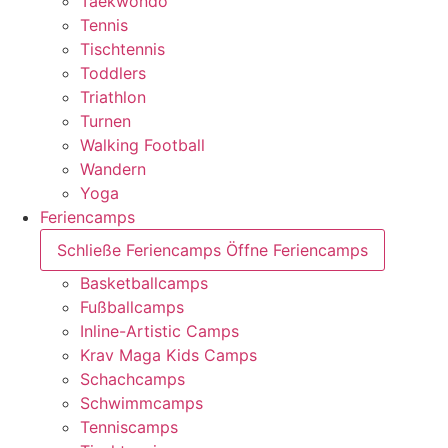
Taekwondo
Tennis
Tischtennis
Toddlers
Triathlon
Turnen
Walking Football
Wandern
Yoga
Feriencamps
Schließe Feriencamps
Öffne Feriencamps
Basketballcamps
Fußballcamps
Inline-Artistic Camps
Krav Maga Kids Camps
Schachcamps
Schwimmcamps
Tenniscamps