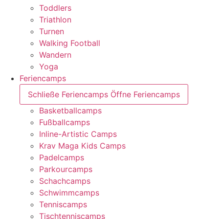
Toddlers
Triathlon
Turnen
Walking Football
Wandern
Yoga
Feriencamps
Schließe Feriencamps
Öffne Feriencamps
Basketballcamps
Fußballcamps
Inline-Artistic Camps
Krav Maga Kids Camps
Padelcamps
Parkourcamps
Schachcamps
Schwimmcamps
Tenniscamps
Tischtenniscamps