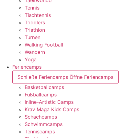
Taekwondo
Tennis
Tischtennis
Toddlers
Triathlon
Turnen
Walking Football
Wandern
Yoga
Feriencamps
Schließe Feriencamps
Öffne Feriencamps
Basketballcamps
Fußballcamps
Inline-Artistic Camps
Krav Maga Kids Camps
Schachcamps
Schwimmcamps
Tenniscamps