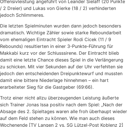
Offensivleistung angeführt von Leander Sielaff (20 Punkte
/ 2 Dreier) und Lukas von Gierke (18 / 2) verhinderten
jedoch Schlimmeres.
Die letzten Spielminuten wurden dann jedoch besonders
dramatisch. Wichtige Zähler sowie starke Reboundarbeit
vom ehemaligen Eintracht Spieler Rodi Cicek (11 / 9
Rebounds) resultierten in einer 3-Punkte-Führung für
Makkabi kurz vor der Schlusssirene. Der Eintracht blieb
damit eine letzte Chance dieses Spiel in die Verlängerung
zu schicken. Mit vier Sekunden auf der Uhr verfehlten sie
jedoch den entscheidenden Dreipunktewurf und mussten
damit eine bittere Niederlage hinnehmen – ein hart
erarbeiteter Sieg für die Gastgeber (69:66).
Trotz einer nicht allzu überzeugenden Leistung äußerte
sich Trainer Jonas Issa positiv nach dem Spiel: „Nach der
Absage des 2. Spieltages waren alle froh überhaupt wieder
auf dem Feld stehen zu können. Wie man auch dieses
Wochenende [TV Langen 2 vs. SG Lützel-Post Koblenz 2]