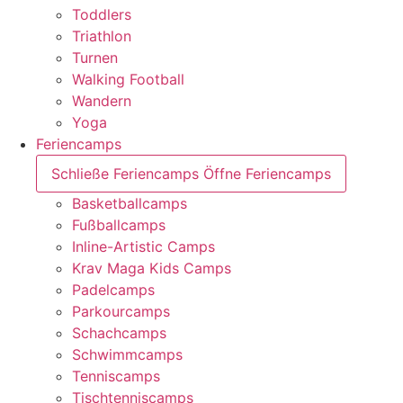
Toddlers
Triathlon
Turnen
Walking Football
Wandern
Yoga
Feriencamps
Schließe Feriencamps
Öffne Feriencamps
Basketballcamps
Fußballcamps
Inline-Artistic Camps
Krav Maga Kids Camps
Padelcamps
Parkourcamps
Schachcamps
Schwimmcamps
Tenniscamps
Tischtenniscamps