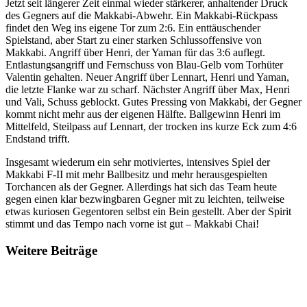
Jetzt seit längerer Zeit einmal wieder stärkerer, anhaltender Druck
des Gegners auf die Makkabi-Abwehr. Ein Makkabi-Rückpass
findet den Weg ins eigene Tor zum 2:6. Ein enttäuschender
Spielstand, aber Start zu einer starken Schlussoffensive von
Makkabi. Angriff über Henri, der Yaman für das 3:6 auflegt.
Entlastungsangriff und Fernschuss von Blau-Gelb vom Torhüter
Valentin gehalten. Neuer Angriff über Lennart, Henri und Yaman,
die letzte Flanke war zu scharf. Nächster Angriff über Max, Henri
und Vali, Schuss geblockt. Gutes Pressing von Makkabi, der Gegner
kommt nicht mehr aus der eigenen Hälfte. Ballgewinn Henri im
Mittelfeld, Steilpass auf Lennart, der trocken ins kurze Eck zum 4:6
Endstand trifft.
Insgesamt wiederum ein sehr motiviertes, intensives Spiel der
Makkabi F-II mit mehr Ballbesitz und mehr herausgespielten
Torchancen als der Gegner. Allerdings hat sich das Team heute
gegen einen klar bezwingbaren Gegner mit zu leichten, teilweise
etwas kuriosen Gegentoren selbst ein Bein gestellt. Aber der Spirit
stimmt und das Tempo nach vorne ist gut – Makkabi Chai!
Weitere Beiträge