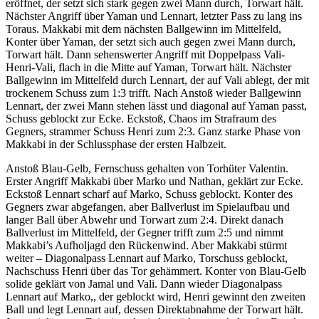
eröffnet, der setzt sich stark gegen zwei Mann durch, Torwart hält.
Nächster Angriff über Yaman und Lennart, letzter Pass zu lang ins
Toraus. Makkabi mit dem nächsten Ballgewinn im Mittelfeld,
Konter über Yaman, der setzt sich auch gegen zwei Mann durch,
Torwart hält. Dann sehenswerter Angriff mit Doppelpass Vali-
Henri-Vali, flach in die Mitte auf Yaman, Torwart hält. Nächster
Ballgewinn im Mittelfeld durch Lennart, der auf Vali ablegt, der mit
trockenem Schuss zum 1:3 trifft. Nach Anstoß wieder Ballgewinn
Lennart, der zwei Mann stehen lässt und diagonal auf Yaman passt,
Schuss geblockt zur Ecke. Eckstoß, Chaos im Strafraum des
Gegners, strammer Schuss Henri zum 2:3. Ganz starke Phase von
Makkabi in der Schlussphase der ersten Halbzeit.
Anstoß Blau-Gelb, Fernschuss gehalten von Torhüter Valentin.
Erster Angriff Makkabi über Marko und Nathan, geklärt zur Ecke.
Eckstoß Lennart scharf auf Marko, Schuss geblockt. Konter des
Gegners zwar abgefangen, aber Ballverlust im Spielaufbau und
langer Ball über Abwehr und Torwart zum 2:4. Direkt danach
Ballverlust im Mittelfeld, der Gegner trifft zum 2:5 und nimmt
Makkabi’s Aufholjagd den Rückenwind. Aber Makkabi stürmt
weiter – Diagonalpass Lennart auf Marko, Torschuss geblockt,
Nachschuss Henri über das Tor gehämmert. Konter von Blau-Gelb
solide geklärt von Jamal und Vali. Dann wieder Diagonalpass
Lennart auf Marko,, der geblockt wird, Henri gewinnt den zweiten
Ball und legt Lennart auf, dessen Direktabnahme der Torwart hält.