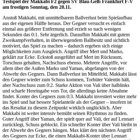
Testspiel der Makkabi F2 gegen SV Blau-Gelb Frankfurt F-V
am frostigen Sonntag, den 28.11.
Anstoß Makkabi, mit unmittelbarem Ballverlust beim Spielaufbau
aus der eigenen Hälfte heraus. Der Gegner versucht es einfach
einmal aus größerer Entfernung und erzielt so nach wenigen
Sekunden das 0:1. Sehr ärgerlich. Daraufhin Makkabi mit gutem
Zweikampfverhalten, in überwiegendem Ballbesitz und sichtlich
motiviert, das Spiel zu machen – dadurch ergeben sich einige
Möglichkeiten zum Ausgleich. Angriff über Mert und Marko,
geklärt zur Ecke. Eckstoß ausgeführt auf Mert im Rückraum,
Torschuss gehalten, Nachschuss ebenso. Mehrere Angriffe, vor
allem über die Außen Marko und Yaman, abgefangen von der
Abwehr des Gegners. Dann Ballverlust im Mittelfeld, Makkabi lässt
den Gegner wieder zum Schuss kommen, Torhüter Valentin hält,
aber Nachschuss zum 0:2. Starke Aktion von Vali über halblinks
und scharfe Hereingabe vors Tor, die allerdings keine Abnahme
findet. Konter des Gegners zum 0:3. Makkabi investiert weiter mehr
ins Spiel und hat bessere Spielanteile als der Gegner – insofern ist
das Resultat zu diesem Zeitpunkt wirklich unglücklich. Aber
Makkabi ist weiter intensiv bemüht seinen Rhythmus zu finden.
Guter Angriff über Yaman, der spielt quer auf Vali, der auf Lennart
zurücklegt, Schuss geblockt. Ein schneller Konter über Vali bleibt in
der Abwehr des Gegners hängen. Max klärt den nächsten Angriff
des Gegners zur Ecke, die einen Makkabi-Konter über Lennart