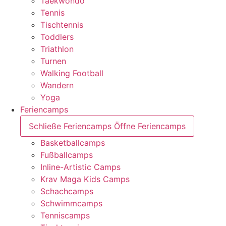
Taekwondo
Tennis
Tischtennis
Toddlers
Triathlon
Turnen
Walking Football
Wandern
Yoga
Feriencamps
Schließe Feriencamps
Öffne Feriencamps
Basketballcamps
Fußballcamps
Inline-Artistic Camps
Krav Maga Kids Camps
Schachcamps
Schwimmcamps
Tenniscamps