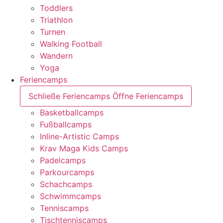
Toddlers
Triathlon
Turnen
Walking Football
Wandern
Yoga
Feriencamps
Schließe Feriencamps
Öffne Feriencamps
Basketballcamps
Fußballcamps
Inline-Artistic Camps
Krav Maga Kids Camps
Padelcamps
Parkourcamps
Schachcamps
Schwimmcamps
Tenniscamps
Tischtenniscamps