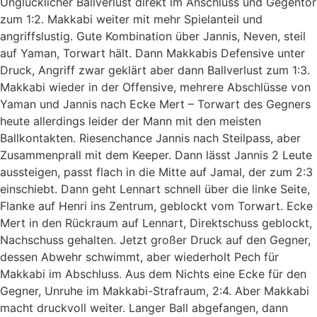
Unglücklicher Ballverlust direkt im Anschluss und Gegentor
zum 1:2. Makkabi weiter mit mehr Spielanteil und
angriffslustig. Gute Kombination über Jannis, Neven, steil
auf Yaman, Torwart hält. Dann Makkabis Defensive unter
Druck, Angriff zwar geklärt aber dann Ballverlust zum 1:3.
Makkabi wieder in der Offensive, mehrere Abschlüsse von
Yaman und Jannis nach Ecke Mert – Torwart des Gegners
heute allerdings leider der Mann mit den meisten
Ballkontakten. Riesenchance Jannis nach Steilpass, aber
Zusammenprall mit dem Keeper. Dann lässt Jannis 2 Leute
aussteigen, passt flach in die Mitte auf Jamal, der zum 2:3
einschiebt. Dann geht Lennart schnell über die linke Seite,
Flanke auf Henri ins Zentrum, geblockt vom Torwart. Ecke
Mert in den Rückraum auf Lennart, Direktschuss geblockt,
Nachschuss gehalten. Jetzt großer Druck auf den Gegner,
dessen Abwehr schwimmt, aber wiederholt Pech für
Makkabi im Abschluss. Aus dem Nichts eine Ecke für den
Gegner, Unruhe im Makkabi-Strafraum, 2:4. Aber Makkabi
macht druckvoll weiter. Langer Ball abgefangen, dann