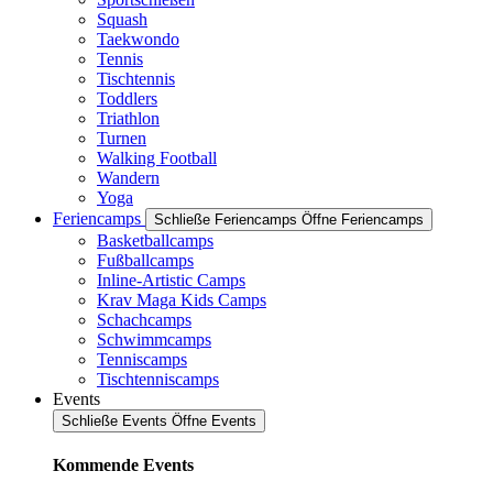
Squash
Taekwondo
Tennis
Tischtennis
Toddlers
Triathlon
Turnen
Walking Football
Wandern
Yoga
Feriencamps
Schließe Feriencamps
Öffne Feriencamps
Basketballcamps
Fußballcamps
Inline-Artistic Camps
Krav Maga Kids Camps
Schachcamps
Schwimmcamps
Tenniscamps
Tischtenniscamps
Events
Schließe Events
Öffne Events
Kommende Events