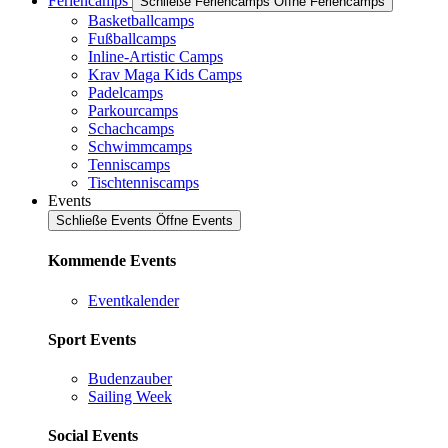
Feriencamps
Schließe Feriencamps
Öffne Feriencamps
Basketballcamps
Fußballcamps
Inline-Artistic Camps
Krav Maga Kids Camps
Padelcamps
Parkourcamps
Schachcamps
Schwimmcamps
Tenniscamps
Tischtenniscamps
Events
Schließe Events
Öffne Events
Kommende Events
Eventkalender
Sport Events
Budenzauber
Sailing Week
Social Events