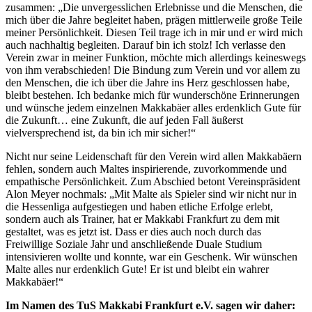
zusammen: „Die unvergesslichen Erlebnisse und die Menschen, die
mich über die Jahre begleitet haben, prägen mittlerweile große Teile
meiner Persönlichkeit. Diesen Teil trage ich in mir und er wird mich
auch nachhaltig begleiten. Darauf bin ich stolz! Ich verlasse den
Verein zwar in meiner Funktion, möchte mich allerdings keineswegs
von ihm verabschieden! Die Bindung zum Verein und vor allem zu
den Menschen, die ich über die Jahre ins Herz geschlossen habe,
bleibt bestehen. Ich bedanke mich für wunderschöne Erinnerungen
und wünsche jedem einzelnen Makkabäer alles erdenklich Gute für
die Zukunft… eine Zukunft, die auf jeden Fall äußerst
vielversprechend ist, da bin ich mir sicher!“
Nicht nur seine Leidenschaft für den Verein wird allen Makkabäern
fehlen, sondern auch Maltes inspirierende, zuvorkommende und
empathische Persönlichkeit. Zum Abschied betont Vereinspräsident
Alon Meyer nochmals: „Mit Malte als Spieler sind wir nicht nur in
die Hessenliga aufgestiegen und haben etliche Erfolge erlebt,
sondern auch als Trainer, hat er Makkabi Frankfurt zu dem mit
gestaltet, was es jetzt ist. Dass er dies auch noch durch das
Freiwillige Soziale Jahr und anschließende Duale Studium
intensivieren wollte und konnte, war ein Geschenk. Wir wünschen
Malte alles nur erdenklich Gute! Er ist und bleibt ein wahrer
Makkabäer!“
Im Namen des TuS Makkabi Frankfurt e.V. sagen wir daher: