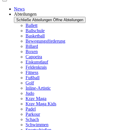
News
Abteilungen
Schließe Abteilungen
Öffne Abteilungen
Ballett
Ballschule
Basketball
Bewegungsförderung
Billard
Boxen
Capoeira
Eiskunstlauf
Feldenkrais
Fitness
Fußball
Golf
Inline-Artistic
Judo
Krav Maga
Krav Maga Kids
Padel
Parkour
Schach
Schwimmen
Sportschießen