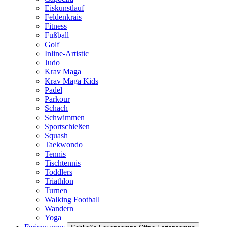
Eiskunstlauf
Feldenkrais
Fitness
Fußball
Golf
Inline-Artistic
Judo
Krav Maga
Krav Maga Kids
Padel
Parkour
Schach
Schwimmen
Sportschießen
Squash
Taekwondo
Tennis
Tischtennis
Toddlers
Triathlon
Turnen
Walking Football
Wandern
Yoga