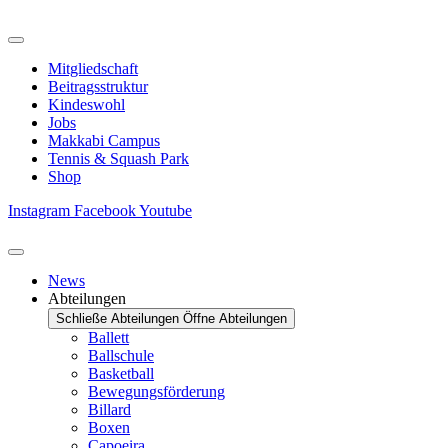
Zum
Inhalt
springen
Mitgliedschaft
Beitragsstruktur
Kindeswohl
Jobs
Makkabi Campus
Tennis & Squash Park
Shop
Instagram
Facebook
Youtube
News
Abteilungen
Schließe Abteilungen
Öffne Abteilungen
Ballett
Ballschule
Basketball
Bewegungsförderung
Billard
Boxen
Capoeira