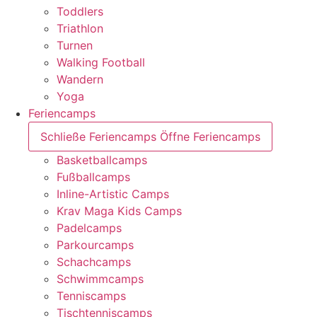
Toddlers
Triathlon
Turnen
Walking Football
Wandern
Yoga
Feriencamps
Schließe Feriencamps
Öffne Feriencamps
Basketballcamps
Fußballcamps
Inline-Artistic Camps
Krav Maga Kids Camps
Padelcamps
Parkourcamps
Schachcamps
Schwimmcamps
Tenniscamps
Tischtenniscamps