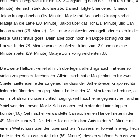
deutliches Übergewicht für die D3. Zwangsläufig dann das 1:0 durch Can (14.
Minute), der sich stark durchsetzte. Danach folgte Chance auf Chance:
Jakob knapp daneben (15. Minute), Moritz mit Nachschuß knapp vorbei,
Mateja an die Latte (20. Minute), Jakob über das Tor (21. Minute) und Can
knapp vorbei (26. Minute). Das Tor war entweder vernagelt oder es fehlte die
letzte Kaltschnäuzigkeit. Dann aber doch noch ein Doppelschlag vor der
Pause: In der 28. Minute war es zunächst Julian zum 2:0 und nur eine
Minute später (29. Minute) Mateja zum völlig verdienten 3:0.
Die zweite Halbzeit verlief ähnlich überlegen, allerdings auch mit ebenso
vielen vergebenen Torchancen. Allein Jakob hatte Möglichkeiten für zwei
Spiele, zielte aber leider zu genau, so dass der Ball entweder knapp rechts,
links oder über das Tor ging. Moritz hatte in der 41. Minute mehr Fortune, als
es im Strafraum unübersichtlich zuging, wohl auch eine gegnerische Hand im
Spiel war, der Torwart Moritz Schuss aber erst hinter der Linie stoppen
konnte (4:0). Sehr sicher verwandelte Can auch einen Handelfmeter in der
49. Minute zum 5:0. Das letzte Tor erzielte dann Anis in der 57. Minute mit
einem Weitschuss über den überraschten Praunheimer Torwart hinweg. Pech
hatte in der Schlussminute Felix (59. Minute), dessen schönen Schuss von