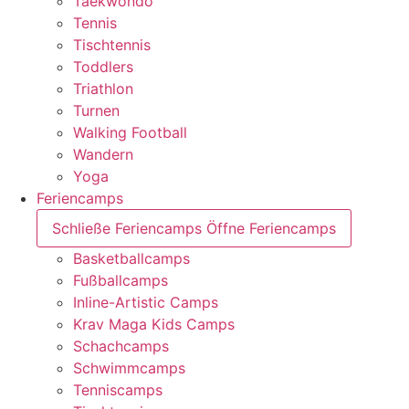
Taekwondo
Tennis
Tischtennis
Toddlers
Triathlon
Turnen
Walking Football
Wandern
Yoga
Feriencamps
Schließe Feriencamps
Öffne Feriencamps
Basketballcamps
Fußballcamps
Inline-Artistic Camps
Krav Maga Kids Camps
Schachcamps
Schwimmcamps
Tenniscamps